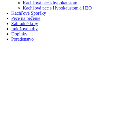
Kachľová pec s hypokaustom
Kachľová pec s Hypokaustom a H2O
Kachľové Sporáky
Pece na pečenie
Záhradné krby
Imidžové krby
Doplnky
Poradenstvo