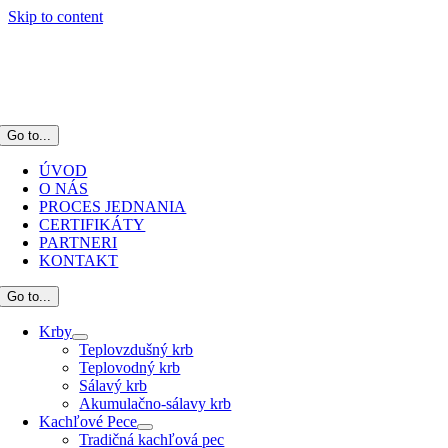
Skip to content
Go to...
ÚVOD
O NÁS
PROCES JEDNANIA
CERTIFIKÁTY
PARTNERI
KONTAKT
Go to...
Krby
Teplovzdušný krb
Teplovodný krb
Sálavý krb
Akumulačno-sálavy krb
Kachľové Pece
Tradičná kachľová pec