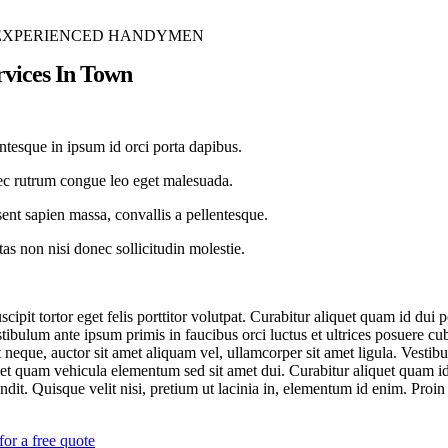
EXPERIENCED HANDYMEN
rvices In Town
ntesque in ipsum id orci porta dapibus.
c rutrum congue leo eget malesuada.
ent sapien massa, convallis a pellentesque.
as non nisi donec sollicitudin molestie.
cipit tortor eget felis porttitor volutpat. Curabitur aliquet quam id dui 
stibulum ante ipsum primis in faucibus orci luctus et ultrices posuere cu
 neque, auctor sit amet aliquam vel, ullamcorper sit amet ligula. Vestib
et quam vehicula elementum sed sit amet dui. Curabitur aliquet quam i
ndit. Quisque velit nisi, pretium ut lacinia in, elementum id enim. Proin 
for a free quote