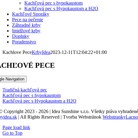
Kachľová pec s hypokaustom
Kachľová pec s Hypokaustom a H2O
Kachľové Sporáky
Pece na pečenie
Záhradné krby
Imidžové krby
Doplnky
Poradenstvo
Kachlove Pece
KrbyIdea
2023-12-11T12:04:22+01:00
ACHĽOVÉ PECE
gle Navigation
Tradičná kachľová pec
Kachľová pec s hypokaustom
Kachľová pec s Hypokaustom a H2O
© Copyright 2023 - 2026 | Idea Sunshine s.r.o. Všetky práva vyhradené
byidea.sk
| All Rights Reserved | Tvorba Webstránok
WebstrankyLacno
Page load link
Go to Top