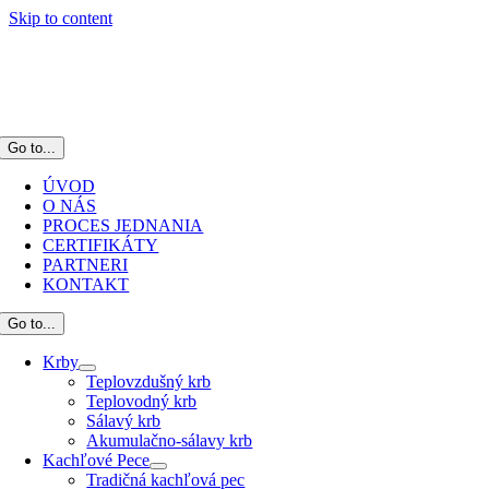
Skip to content
Go to...
ÚVOD
O NÁS
PROCES JEDNANIA
CERTIFIKÁTY
PARTNERI
KONTAKT
Go to...
Krby
Teplovzdušný krb
Teplovodný krb
Sálavý krb
Akumulačno-sálavy krb
Kachľové Pece
Tradičná kachľová pec