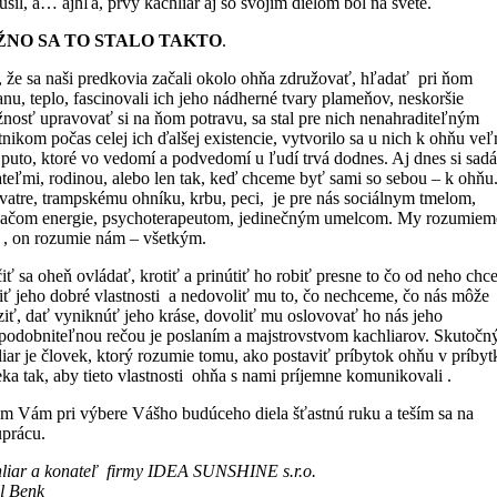
sil, a… ajhľa, prvý kachliar aj so svojím dielom bol na svete.
NO SA TO STALO TAKTO
.
 že sa naši predkovia začali okolo ohňa združovať, hľadať pri ňom
nu, teplo, fascinovali ich jeho nádherné tvary plameňov, neskoršie
žnosť upravovať si na ňom potravu, sa stal pre nich nenahraditeľným
nikom počas celej ich ďalšej existencie, vytvorilo sa u nich k ohňu ve
é puto, ktoré vo vedomí a podvedomí u ľudí trvá dodnes. Aj dnes si sad
iateľmi, rodinou, alebo len tak, keď chceme byť sami so sebou – k ohňu
 vatre, trampskému ohníku, krbu, peci, je pre nás sociálnym tmelom,
jačom energie, psychoterapeutom, jedinečným umelcom. My rozumiem
 , on rozumie nám – všetkým.
ť sa oheň ovládať, krotiť a prinútiť ho robiť presne to čo od neho chc
iť jeho dobré vlastnosti a nedovoliť mu to, čo nechceme, čo nás môže
ziť, dať vyniknúť jeho kráse, dovoliť mu oslovovať ho nás jeho
podobniteľnou rečou je poslaním a majstrovstvom kachliarov. Skutoč
iar je človek, ktorý rozumie tomu, ako postaviť príbytok ohňu v príbyt
ka tak, aby tieto vlastnosti ohňa s nami príjemne komunikovali .
em Vám pri výbere Vášho budúceho diela šťastnú ruku a teším sa na
uprácu.
liar a konateľ firmy IDEA SUNSHINE s.r.o.
l Benk