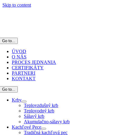
Skip to content
Go to...
ÚVOD
O NÁS
PROCES JEDNANIA
CERTIFIKÁTY
PARTNERI
KONTAKT
Go to...
Krby
Teplovzdušný krb
Teplovodný krb
Sálavý krb
Akumulačno-sálavy krb
Kachľové Pece
Tradičná kachľová pec