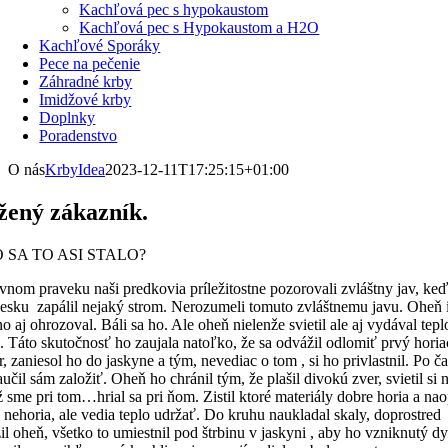
Kachľová pec s hypokaustom
Kachľová pec s Hypokaustom a H2O
Kachľové Sporáky
Pece na pečenie
Záhradné krby
Imidžové krby
Doplnky
Poradenstvo
O nás
KrbyIdea
2023-12-11T17:25:15+01:00
žený zákazník.
 SA TO ASI STALO?
vnom praveku naši predkovia príležitostne pozorovali zvláštny jav, keď
lesku zapálil nejaký strom. Nerozumeli tomuto zvláštnemu javu. Oheň 
 aj ohrozoval. Báli sa ho. Ale oheň nielenže svietil ale aj vydával tepl
. Táto skutočnosť ho zaujala natoľko, že sa odvážil odlomiť prvý horia
, zaniesol ho do jaskyne a tým, nevediac o tom , si ho privlastnil. Po ča
učil sám založiť. Oheň ho chránil tým, že plašil divokú zver, svietil si 
 sme pri tom…hrial sa pri ňom. Zistil ktoré materiály dobre horia a na
 nehoria, ale vedia teplo udržať. Do kruhu naukladal skaly, doprostred
il oheň, všetko to umiestnil pod štrbinu v jaskyni , aby ho vzniknutý d