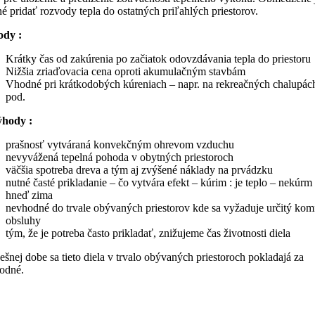
é pridať rozvody tepla do ostatných priľahlých priestorov.
dy :
Krátky čas od zakúrenia po začiatok odovzdávania tepla do priestoru
Nižšia zriaďovacia cena oproti akumulačným stavbám
Vhodné pri krátkodobých kúreniach – napr. na rekreačných chalupác
pod.
hody :
prašnosť vytváraná konvekčným ohrevom vzduchu
nevyvážená tepelná pohoda v obytných priestoroch
väčšia spotreba dreva a tým aj zvýšené náklady na prvádzku
nutné časté prikladanie – čo vytvára efekt – kúrim : je teplo – nekúrm 
hneď zima
nevhodné do trvale obývaných priestorov kde sa vyžaduje určitý kom
obsluhy
tým, že je potreba často prikladať, znižujeme čas životnosti diela
šnej dobe sa tieto diela v trvalo obývaných priestoroch pokladajá za
odné.