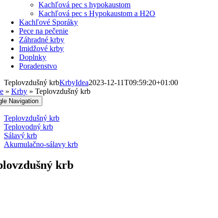
Kachľová pec s hypokaustom
Kachľová pec s Hypokaustom a H2O
Kachľové Sporáky
Pece na pečenie
Záhradné krby
Imidžové krby
Doplnky
Poradenstvo
Teplovzdušný krb
KrbyIdea
2023-12-11T09:59:20+01:00
e
»
Krby
»
Teplovzdušný krb
gle Navigation
Teplovzdušný krb
Teplovodný krb
Sálavý krb
Akumulačno-sálavy krb
plovzdušný krb