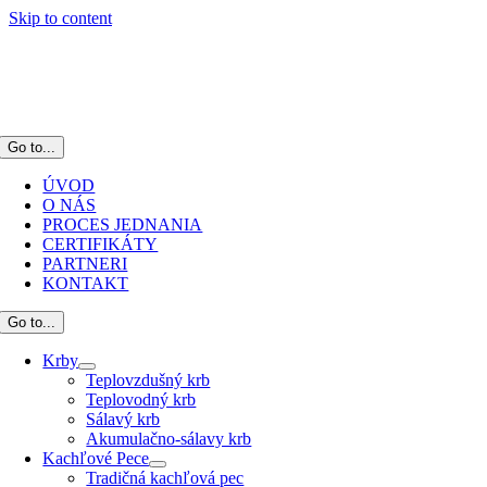
Skip to content
Go to...
ÚVOD
O NÁS
PROCES JEDNANIA
CERTIFIKÁTY
PARTNERI
KONTAKT
Go to...
Krby
Teplovzdušný krb
Teplovodný krb
Sálavý krb
Akumulačno-sálavy krb
Kachľové Pece
Tradičná kachľová pec