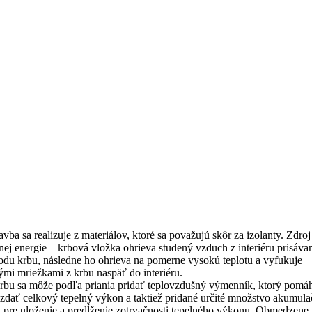
vba sa realizuje z materiálov, ktoré sa považujú skôr za izolanty. Zdroj
nej energie – krbová vložka ohrieva studený vzduch z interiéru prisáva
odu krbu, následne ho ohrieva na pomerne vysokú teplotu a vyfukuje
ými mriežkami z krbu naspäť do interiéru.
rbu sa môže podľa priania pridať teplovzdušný výmenník, ktorý pomá
zdať celkový tepelný výkon a taktiež pridané určité množstvo akumula
 pre uloženie a predĺženie zotrvačnosti tepelného výkonu. Obmedzene 