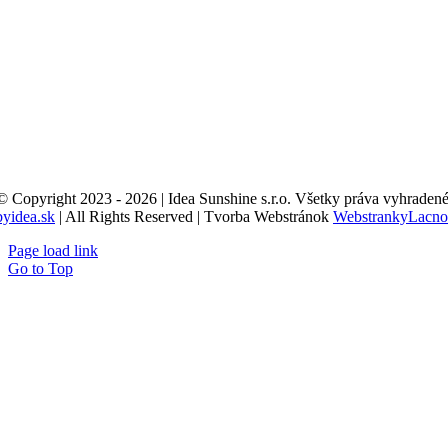
© Copyright 2023 - 2026 | Idea Sunshine s.r.o. Všetky práva vyhradené
byidea.sk
| All Rights Reserved | Tvorba Webstránok
WebstrankyLacno
Page load link
Go to Top